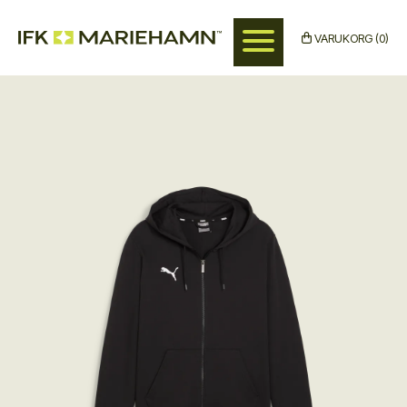
Hoppa
till
VARUKORG (0)
huvudinnehåll