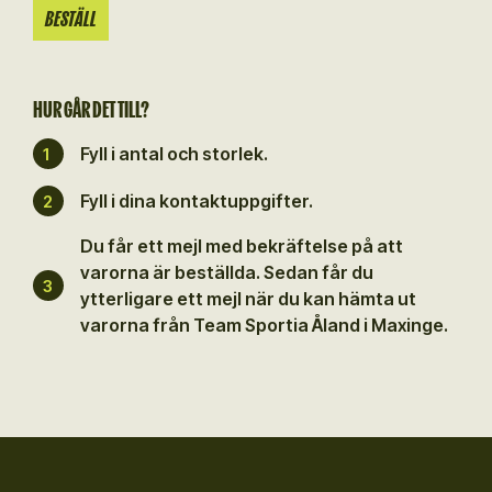
HUR GÅR DET TILL?
Fyll i antal och storlek.
1
Fyll i dina kontaktuppgifter.
2
Du får ett mejl med bekräftelse på att
varorna är beställda. Sedan får du
3
ytterligare ett mejl när du kan hämta ut
varorna från Team Sportia Åland i Maxinge.