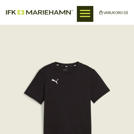
Hoppa
till
VARUKORG (0)
huvudinnehåll